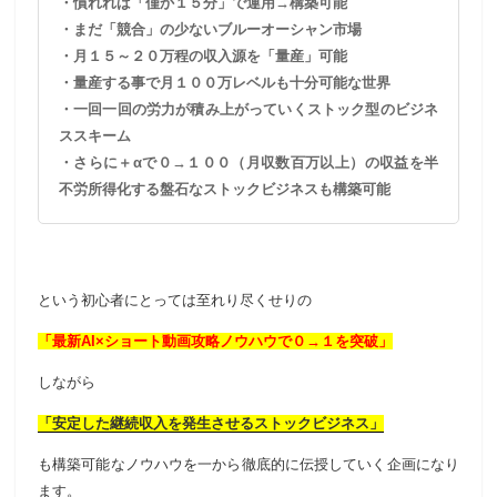
・慣れれば「僅か１５分」で運用→構築可能
・まだ「競合」の少ないブルーオーシャン市場
・月１５～２０万程の収入源を「量産」可能
・量産する事で月１００万レベルも十分可能な世界
・一回一回の労力が積み上がっていくストック型のビジネ
ススキーム
・さらに＋αで０→１００（月収数百万以上）の収益を半
不労所得化する盤石なストックビジネスも構築可能
という初心者にとっては至れり尽くせりの
「最新AI×ショート動画攻略ノウハウで０→１を突破」
しながら
「安定した継続収入を発生させるストックビジネス」
も構築可能なノウハウを一から徹底的に伝授していく企画になり
ます。