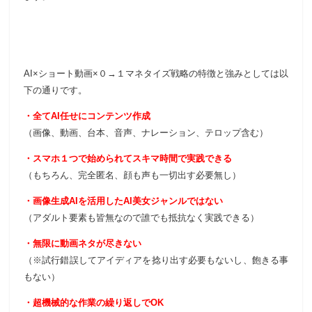
AI×ショート動画×０→１マネタイズ戦略の特徴と強みとしては以
下の通りです。
・全てAI任せにコンテンツ作成
（画像、動画、台本、音声、ナレーション、テロップ含む）
・スマホ１つで始められてスキマ時間で実践できる
（もちろん、完全匿名、顔も声も一切出す必要無し）
・画像生成AIを活用したAI美女ジャンルではない
（アダルト要素も皆無なので誰でも抵抗なく実践できる）
・無限に動画ネタが尽きない
（※試行錯誤してアイディアを捻り出す必要もないし、飽きる事
もない）
・超機械的な作業の繰り返しでOK