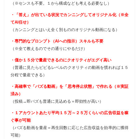
（※センスも不要。１から構成なども考える必要なし）
・「答え」が出ている状況でカンニングしてオリジナル化（※全
てAI任せ）
（カンニングとはいえ全く別もののオリジナル動画になる）
・専門的なプロンプト（AIへの指示）スキルも不要
（※全て教えるのでその通りにやるだけ）
・僅か１５分で量産できるのにクオリティがエグイ高い
（普通に見たらビビるレベルのクオリティの動画を慣れれば１５
分程で量産できる）
・高確率で「バズる動画」を「思考停止状態」で作れる（※実証
済み）
（投稿→即バズも普通に見込める＝即効性が高い）
・１アカウントあたり平均１５万～２５万くらいの広告収益を稼
ぐ事が可能
（バズる動画を量産＝再生回数に応じた広告収益を効率的に獲得
可能）