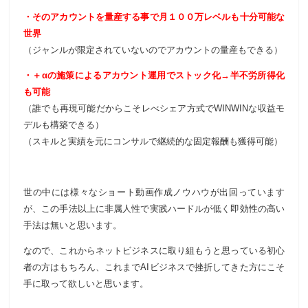
・そのアカウントを量産する事で月１００万レベルも十分可能な
世界
（ジャンルが限定されていないのでアカウントの量産もできる）
・＋αの施策によるアカウント運用でストック化→半不労所得化
も可能
（誰でも再現可能だからこそレべシェア方式でWINWINな収益モ
デルも構築できる）
（スキルと実績を元にコンサルで継続的な固定報酬も獲得可能）
世の中には様々なショート動画作成ノウハウが出回っています
が、この手法以上に非属人性で実践ハードルが低く即効性の高い
手法は無いと思います。
なので、これからネットビジネスに取り組もうと思っている初心
者の方はもちろん、これまでAIビジネスで挫折してきた方にこそ
手に取って欲しいと思います。