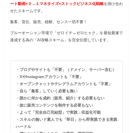
ート動画×０→１マネタイズ×ストックビジネス化戦略
を掛け合わ
せたスキームです。
集客、宣伝、販売、経験、センス一切不要！
ブルーオーシャン市場で「ゼロイチ→ゼロヒャク」を最短最速で
達成する為の「AI攻略スキーム」を完全伝授しています。
・ブログやサイトも「不要」（ドメイン、サーバー含む）
・XやInstagramアカウントも「不要」
・オープンチャットやテレグラムアカウントも「不要」
・自ら「集客」していく必要も無い
・誰かに何かを成約（販売、紹介）する必要もない
・故に販売コンテンツを制作する必要もない
・よって「完全自己完結型」で実践→収益化可能
・スキルの無いド素人でも「即日」から即実践できる実践
ハードル