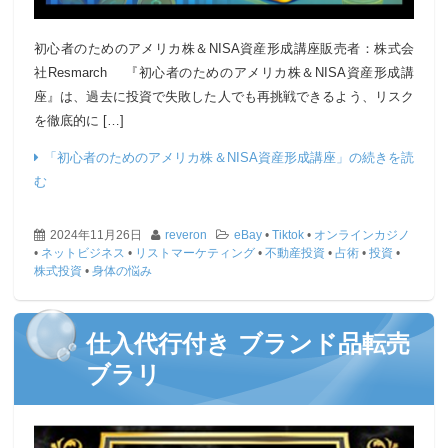
初心者のためのアメリカ株＆NISA資産形成講座販売者：株式会
社Resmarch 『初心者のためのアメリカ株＆NISA資産形成講
座』は、過去に投資で失敗した人でも再挑戦できるよう、リスク
を徹底的に […]
「初心者のためのアメリカ株＆NISA資産形成講座」の続きを読
む
2024年11月26日
reveron
eBay
•
Tiktok
•
オンラインカジノ
•
ネットビジネス
•
リストマーケティング
•
不動産投資
•
占術
•
投資
•
株式投資
•
身体の悩み
仕入代行付き ブランド品転売
ブラリ