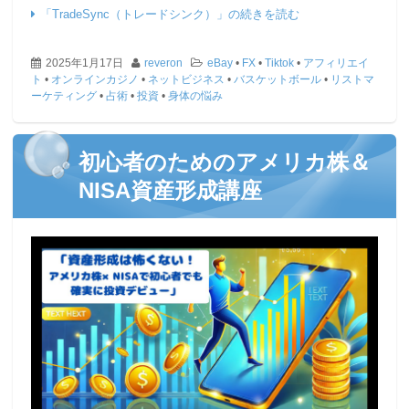
「TradeSync（トレードシンク）」の続きを読む
2025年1月17日
reveron
eBay
•
FX
•
Tiktok
•
アフィリエイ
ト
•
オンラインカジノ
•
ネットビジネス
•
バスケットボール
•
リストマ
ーケティング
•
占術
•
投資
•
身体の悩み
初心者のためのアメリカ株＆
NISA資産形成講座