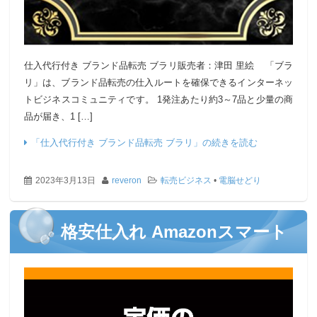
仕入代行付き ブランド品転売 ブラリ販売者：津田 里絵 「ブラ
リ」は、ブランド品転売の仕入ルートを確保できるインターネッ
トビジネスコミュニティです。 1発注あたり約3～7品と少量の商
品が届き、1 […]
「仕入代行付き ブランド品転売 ブラリ」の続きを読む
2023年3月13日
reveron
転売ビジネス
•
電脳せどり
格安仕入れ Amazonスマート