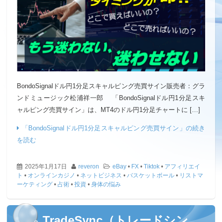
BondoSignalドル円1分足スキャルピング売買サイン販売者：グラ
ンドミュージック松浦祥一郎 「BondoSignalドル円1分足スキ
ャルピング売買サイン」は、MT4のドル円1分足チャートに […]
「BondoSignalドル円1分足スキャルピング売買サイン」の続き
を読む
2025年1月17日
reveron
eBay
•
FX
•
Tiktok
•
アフィリエイ
ト
•
オンラインカジノ
•
ネットビジネス
•
バスケットボール
•
リストマ
ーケティング
•
占術
•
投資
•
身体の悩み
TradeSync（トレードシン