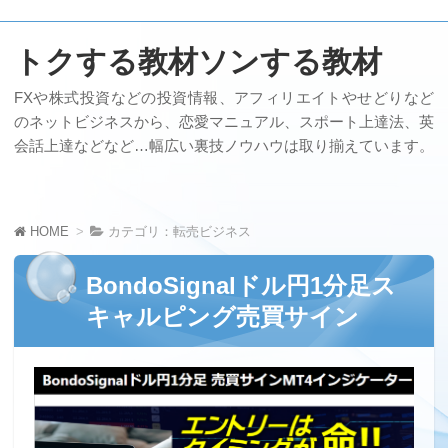
トクする教材ソンする教材
FXや株式投資などの投資情報、アフィリエイトやせどりなど
のネットビジネスから、恋愛マニュアル、スポート上達法、英
会話上達などなど…幅広い裏技ノウハウは取り揃えています。
HOME
カテゴリ：転売ビジネス
BondoSignalドル円1分足ス
キャルピング売買サイン