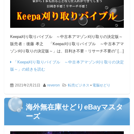
Keepa刈り取りバイブル ～中古本アマゾン刈り取りの決定版～
販売者：後藤 孝之 「Keepa刈り取りバイブル ～中古本アマ
ゾン刈り取りの決定版～」は、目利き不要・リサーチ不要の“ […]
「Keepa刈り取りバイブル ～中古本アマゾン刈り取りの決定
版～」の続きを読む
2021年2月21日
reveron
転売ビジネス
•
電脳せどり
海外無在庫せどりeBayマスタ
ーズ