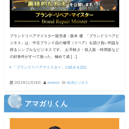
ブランドリペアマイスター販売者：阪本 優 「ブランドリペアビ
ジネス」は、中古ブランド品の修理（リペア）を請け負い利益を
得るシンプルなビジネスです。 お手軽さ・収入面・時間面など
の好条件がすべて揃った、極めて成 […]
「ブランドリペアマイスター」の続きを読む
2021年11月19日
reveron
転売ビジネス
アマガリくん