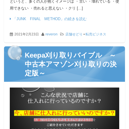
というと、多くの人が抱くイメージは ・古い ・壊れている ・使
用できない ・売れると思えない ・クリ […]
「JUNK FINAL METHOD」の続きを読む
2021年2月23日
reveron
店舗せどり
•
転売ビジネス
Keepa刈り取りバイブル ～
中古本アマゾン刈り取りの決
定版～