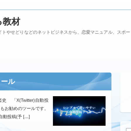
る教材
イトやせどりなどのネットビジネスから、恋愛マニュアル、スポ
稿ツール
史 「X(Twitter)自動投
にもお勧めのツールです。
投稿(予 […]
検