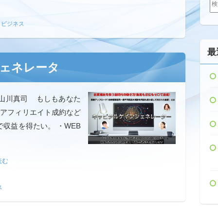
索:
トビジネス
最
ェネレータ
山川真司 もしもあなた
・アフィリエイト成約など
収益を得たい。 ・WEB
読む
ス