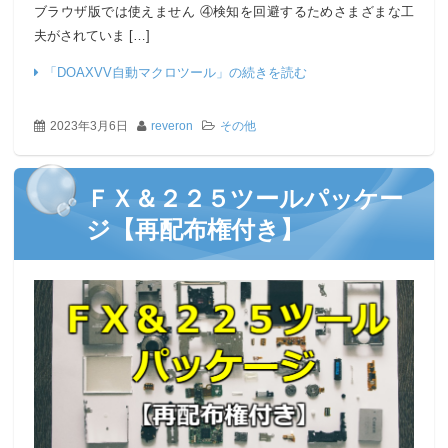
ブラウザ版では使えません ④検知を回避するためさまざまな工
夫がされていま […]
「DOAXVV自動マクロツール」の続きを読む
2023年3月6日
reveron
その他
ＦＸ＆２２５ツールパッケー
ジ【再配布権付き】