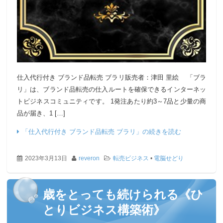
仕入代行付き ブランド品転売 ブラリ販売者：津田 里絵 「ブラ
リ」は、ブランド品転売の仕入ルートを確保できるインターネッ
トビジネスコミュニティです。 1発注あたり約3～7品と少量の商
品が届き、1 […]
「仕入代行付き ブランド品転売 ブラリ」の続きを読む
2023年3月13日
reveron
転売ビジネス
•
電脳せどり
歳をとっても続けられる《ひ
とりビジネス構築術》