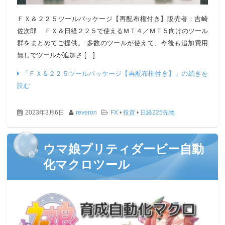
ＦＸ＆２２５ツールパッケージ【再配布権付き】販売者：吉崎
佐次郎 ＦＸ＆日経２２５で使えるＭＴ４／ＭＴ５向けのツール
群をまとめてご提供。 多数のツールが使えて、今後も追加費用
無しでツールが追加さ […]
「ＦＸ＆２２５ツールパッケージ【再配布権付き】」の続きを
読む
2023年3月6日
reveron
FX
•
投資
•
日経225先物
ウマ娘プリティダービー自動
化マクロツール