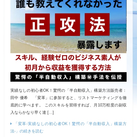
実績なしの初心者OK！驚愕の「半自動収入」構築方法販売者：
田中 優希 「変革」に参加すると、リストマーケティングを徹
底的に学べます。 このスキルを習得すれば、月10万程度の副収
入ならかなり早く達 […]
「変革-実績なしの初心者OK！驚愕の「半自動収入」構築方
法-」の続きを読む