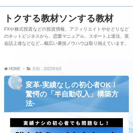
トクする教材ソンする教材
FXや株式投資などの投資情報、アフィリエイトやせどりなど
のネットビジネスから、恋愛マニュアル、スポート上達法、英
会話上達などなど…幅広い裏技ノウハウは取り揃えています。
HOME
月別：2022年9月
変革-実績なしの初心者OK！
驚愕の「半自動収入」構築方
法-