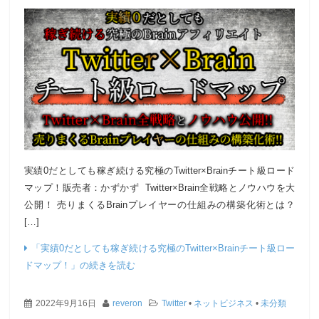
実績0だとしても稼ぎ続ける究極のTwitter×Brainチート級ロード
マップ！販売者：かずかず Twitter×Brain全戦略とノウハウを大
公開！ 売りまくるBrainプレイヤーの仕組みの構築化術とは？
[…]
「実績0だとしても稼ぎ続ける究極のTwitter×Brainチート級ロー
ドマップ！」の続きを読む
2022年9月16日
reveron
Twitter
•
ネットビジネス
•
未分類