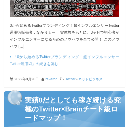
0から始めるTwitterブランディング！超インフルエンサーTwitter
運用術販売者：なかりょー 実体験をもとに、3ヶ月で初心者が
インフルエンサーになるためのノウハウを全て公開！ このノウ
ハウ […]
「0から始めるTwitterブランディング！超インフルエンサー
Twitter運用術」の続きを読む
2022年9月20日
reveron
Twitter
•
ネットビジネス
実績0だとしても稼ぎ続ける究
極のTwitter×Brainチート級ロ
ードマップ！