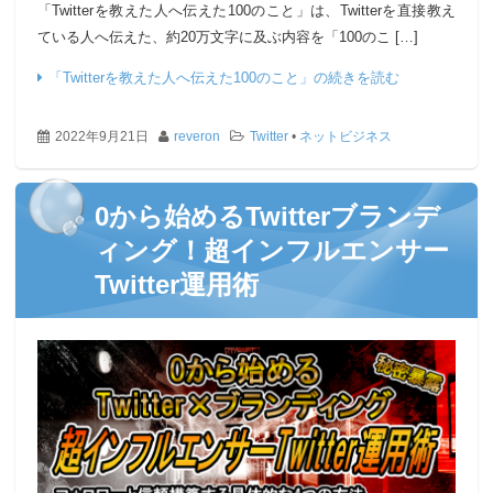
「Twitterを教えた人へ伝えた100のこと」は、Twitterを直接教え
ている人へ伝えた、約20万文字に及ぶ内容を「100のこ […]
「Twitterを教えた人へ伝えた100のこと」の続きを読む
2022年9月21日
reveron
Twitter
•
ネットビジネス
0から始めるTwitterブランデ
ィング！超インフルエンサー
Twitter運用術