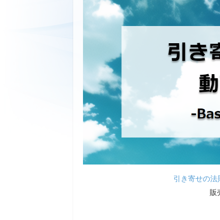
引き寄せの法則 動
販