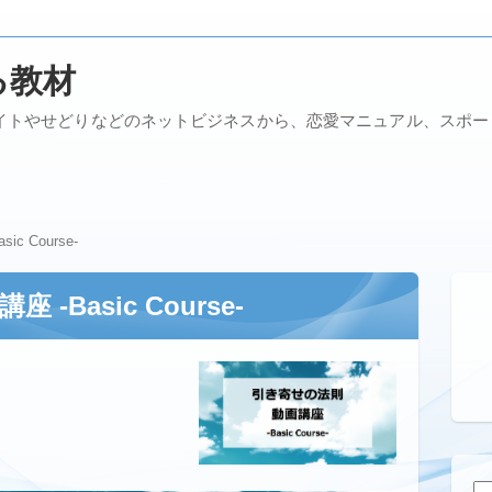
る教材
イトやせどりなどのネットビジネスから、恋愛マニュアル、スポ
c Course-
-Basic Course-
検