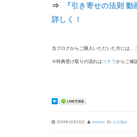
⇒
『引き寄せの法則 動画講座
詳しく！
当ブログからご購入いただいた方には、
※特典受け取りの流れは
コチラ
からご確
2024年10月16日
reveron
心の悩み