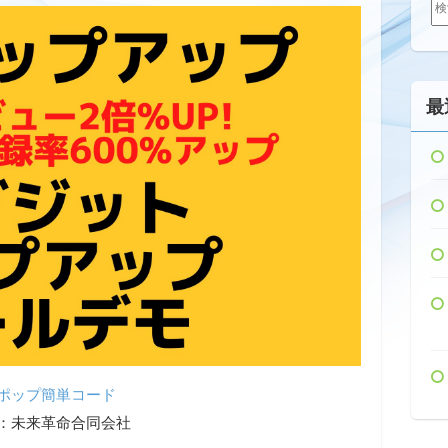
索:
最
ポップ簡単コード
：未来革命合同会社