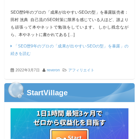
SEO歴9年のプロの「成果が出やすいSEOの型」を暴露販売者：
田村 洸典 自己流のSEO対策に限界を感じている人ほど、誰より
も頑張って本やネットで勉強をしています。 しかし残念なが
ら、本やネットに書かれてある […]
「SEO歴9年のプロの「成果が出やすいSEOの型」を暴露」の
続きを読む
2022年3月7日
reveron
アフィリエイト
StartVillage