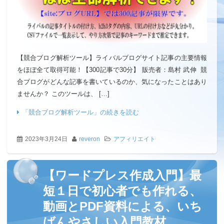
【競合ブログ解析ツール】ライバルブログサイト記事の主要情報
をほぼ全て取得可能！【300記事で30分】 販売者：島村 武伸 競
合ブログがどんな記事を書いているのか、気になったことはあり
ませんか？ このツールは、 […]
「競合ブログ解析ツール」の続きを読む
2023年3月24日
reveron
アフィリエイト
【ワードプレス作成入門】最
短１日で初心者でも作れる、
動画とPDF資料による、いち
ばんやさしい入門教材