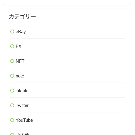
カテゴリー
eBay
FX
NFT
note
Tiktok
Twitter
YouTube
その他