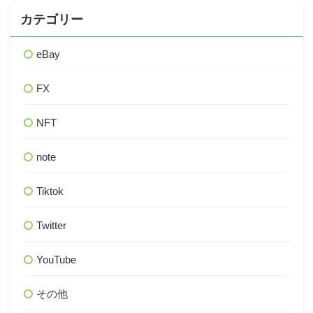
カテゴリー
eBay
FX
NFT
note
Tiktok
Twitter
YouTube
その他