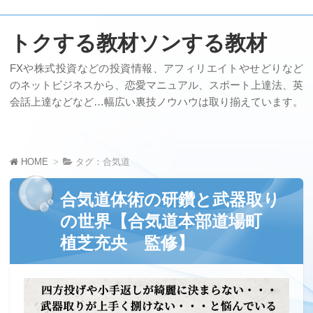
トクする教材ソンする教材
FXや株式投資などの投資情報、アフィリエイトやせどりなど
のネットビジネスから、恋愛マニュアル、スポート上達法、英
会話上達などなど…幅広い裏技ノウハウは取り揃えています。
HOME
タグ：合気道
合気道体術の研鑽と武器取り
の世界【合気道本部道場町
植芝充央 監修】