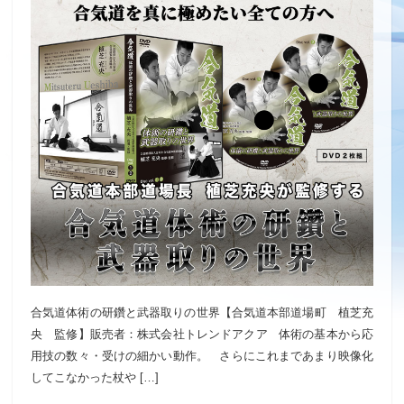
合気道体術の研鑽と武器取りの世界【合気道本部道場町 植芝充
央 監修】販売者：株式会社トレンドアクア 体術の基本から応
用技の数々・受けの細かい動作。 さらにこれまであまり映像化
してこなかった杖や […]