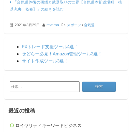
「合気道体術の研鑽と武器取りの世界【合気道本部道場町 植
芝充央 監修】」の続きを読む
2021年3月29日
reveron
スポーツ
•
合気道
FXトレード支援ツール4選！
せどらー必見！Amazon管理ツール3選！
サイト作成ツール3選！
検
索:
最近の投稿
ロイヤリティキーワードビジネス