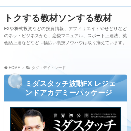
トクする教材ソンする教材
FXや株式投資などの投資情報、アフィリエイトやせどりなど
のネットビジネスから、恋愛マニュアル、スポート上達法、英
会話上達などなど…幅広い裏技ノウハウは取り揃えています。
HOME
タグ：デイトレード
ミダスタッチ波動FX レジェ
ンドアカデミーパッケージ