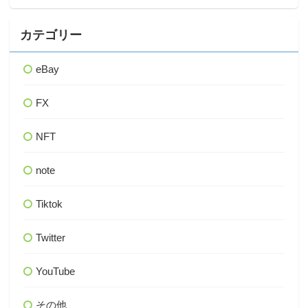
カテゴリー
eBay
FX
NFT
note
Tiktok
Twitter
YouTube
その他