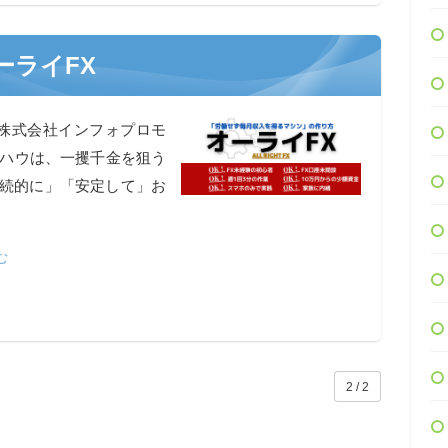
ーライFX
：株式会社インフォプロモ
ウハウは、一攫千金を狙う
継続的に」「安定して」お
む
2 / 2