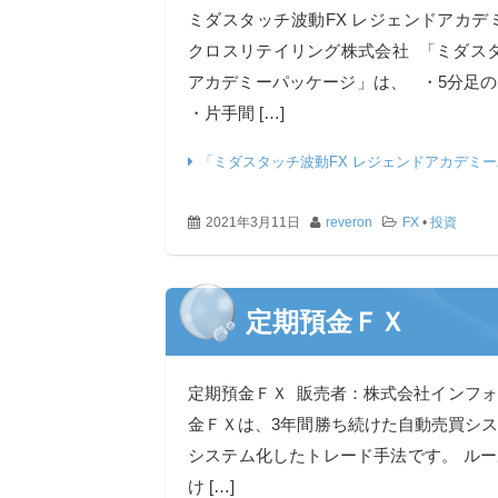
ミダスタッチ波動FX レジェンドアカデ
クロスリテイリング株式会社 「ミダスタ
アカデミーパッケージ」は、 ・5分足
・片手間 […]
「ミダスタッチ波動FX レジェンドアカデミ
2021年3月11日
reveron
FX
•
投資
定期預金ＦＸ
定期預金ＦＸ 販売者：株式会社インフ
金ＦＸは、3年間勝ち続けた自動売買シ
システム化したトレード手法です。 ル
け […]