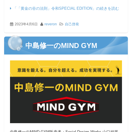
「「黄金の谷の法則」令和SPECIAL EDITION」の続きを読む
2023年4月6日
reveron
自己啓発
中島修一のMIND GYM
中島修一のMIND GYM販売者：Social Design Works 山口純平