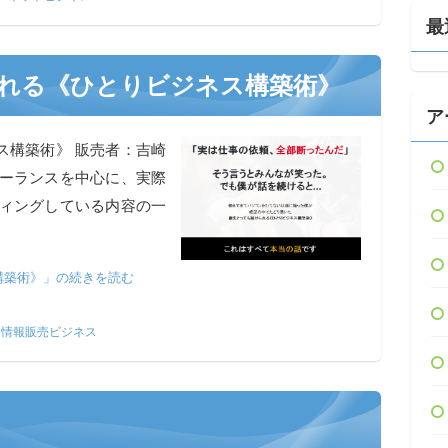
最
れる《ひとりビジネス構築術》
ア
ス構築術》 販売者：吉崎
リーランスを中心に、実際
ティングしている内容の一
構築術》」の続きを読む
•
情報販売ビジネス