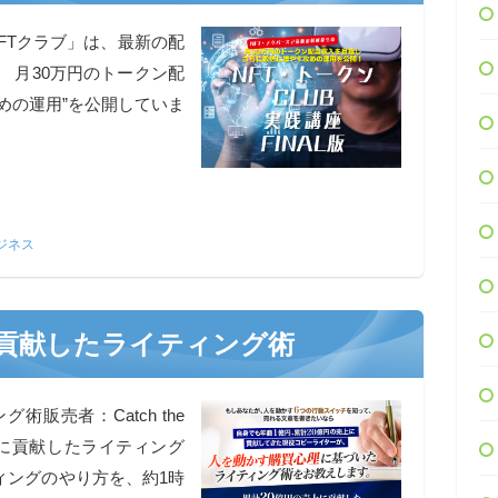
NFTクラブ」は、最新の配
 月30万円のトークン配
めの運用”を公開していま
ジネス
に貢献したライティング術
販売者：Catch the
円の売上に貢献したライティング
ィングのやり方を、約1時