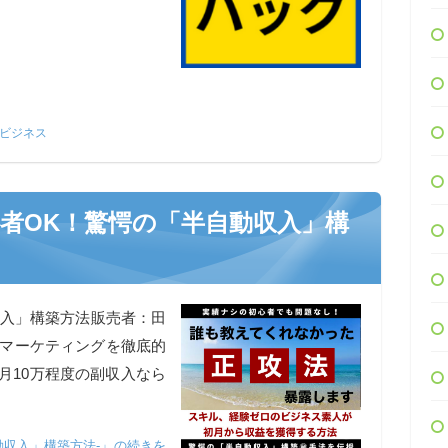
ビジネス
心者OK！驚愕の「半自動収入」構
収入」構築方法販売者：田
トマーケティングを徹底的
月10万程度の副収入なら
動収入」構築方法-」の続きを