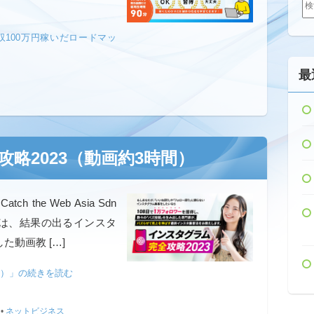
索:
100万円稼いだロードマッ
最
略2023（動画約3時間）
the Web Asia Sdn
」は、結果の出るインスタ
動画教 […]
間）」の続きを読む
•
ネットビジネス