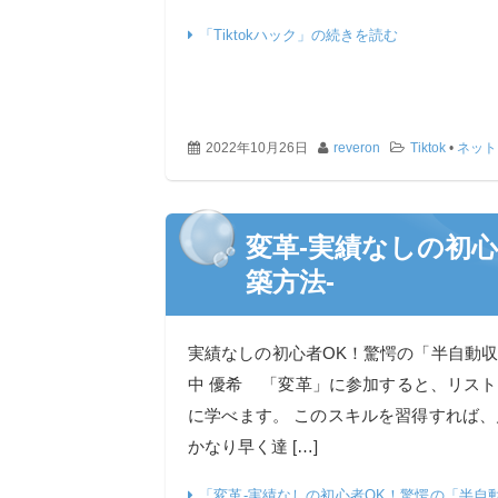
「Tiktokハック」の続きを読む
2022年10月26日
reveron
Tiktok
•
ネット
変革-実績なしの初
築方法-
実績なしの初心者OK！驚愕の「半自動
中 優希 「変革」に参加すると、リス
に学べます。 このスキルを習得すれば、
かなり早く達 […]
「変革-実績なしの初心者OK！驚愕の「半自