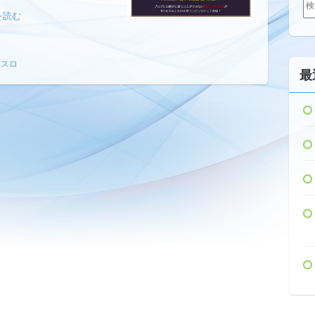
索:
を読む
チスロ
最