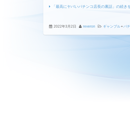
「最高にヤバいパチンコ店長の裏話」の続き
2022年3月2日
reveron
ギャンブル
•
パ