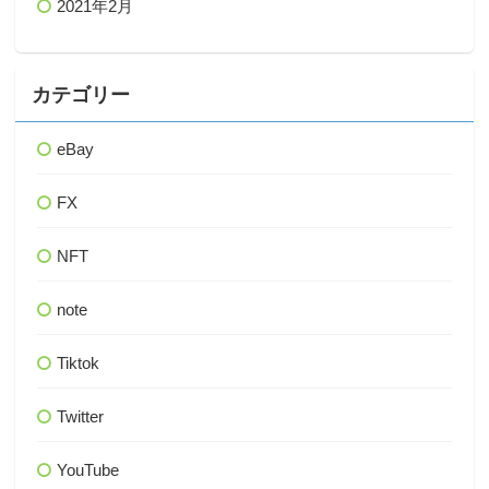
2021年2月
カテゴリー
eBay
FX
NFT
note
Tiktok
Twitter
YouTube