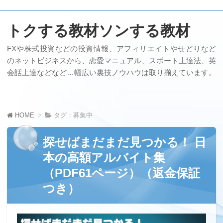
トクする教材ソンする教材
FXや株式投資などの投資情報、アフィリエイトやせどりなど
のネットビジネスから、恋愛マニュアル、スポート上達法、英
会話上達などなど…幅広い裏技ノウハウは取り揃えています。
HOME
タグ：募集中
探せばまだまだ見つかる！ 日
本の高額アルバイト集
（PDF61ページ）（返金保証
つき）