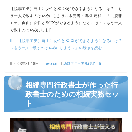
【脱非モテ】自由に女性とS◯Xができるようになるには？～も
う一人で致すのはやめにしよう～販売者：鷹羽 宏和 「【脱非
モテ】自由に女性とS◯Xができるようになるには？～もう一人
で致すのはやめにしよ […]
「【脱非モテ】自由に女性とS◯Xができるようになるには？
～もう一人で致すのはやめにしよう～」の続きを読む
2023年8月10日
reveron
恋愛マニュアル(男性用)
相続専門行政書士が作った行
政書士のための相続実務セッ
ト