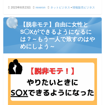
2023年8月23日
reveron
ネットビジネス
•
情報販売ビジネス
【脱非モテ】自由に女性と
S◯Xができるようになるに
は？～もう一人で致すのはや
めにしよう～