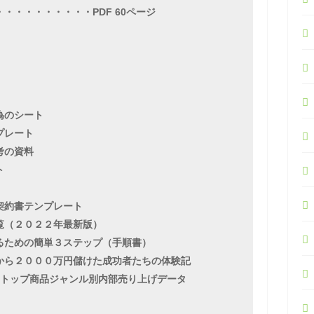
・・・・・・・・・PDF 60ページ
為のシート
プレート
考の資料
ト
契約書テンプレート
覧（２０２２年最新版）
るための簡単３ステップ（手順書）
から２０００万円儲けた成功者たちの体験記
ォトップ商品ジャンル別内部売り上げデータ