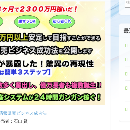
索:
最
情報販売ビジネス成功法
販売者：石山 賢