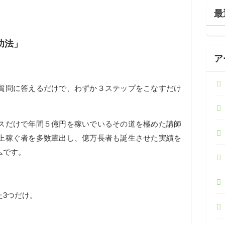
最
功法」
ア
質問に答えるだけで、わずか３ステップをこなすだけ
スだけで年間５億円を稼いでいるその道を極めた講師
上稼ぐ者を多数輩出し、億万長者も誕生させた実績を
ムです。
た3つだけ。