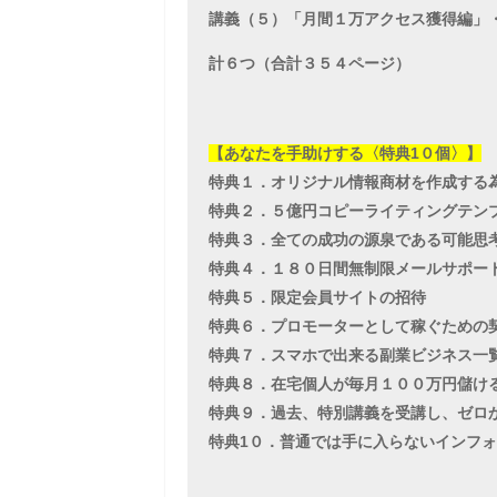
講義（５）「月間１万アクセス獲得編」・
計６つ（合計３５４ページ）
【あなたを手助けする〈特典1０個〉】
特典１．オリジナル情報商材を作成する
特典２．５億円コピーライティングテン
特典３．全ての成功の源泉である可能思
特典４．１８０日間無制限メールサポー
特典５．限定会員サイトの招待
特典６．プロモーターとして稼ぐための
特典７．スマホで出来る副業ビジネス一
特典８．在宅個人が毎月１００万円儲け
特典９．過去、特別講義を受講し、ゼロ
特典1０．普通では手に入らないインフ