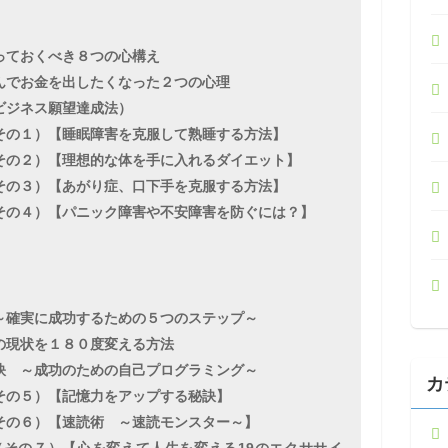
っておくべき８つの心構え
んでお金を出したくなった２つの心理
ビジネス願望達成法）
その１）【睡眠障害を克服して熟睡する方法】
その２）【理想的な体を手に入れるダイエット】
その３）【あがり症、口下手を克服する方法】
その４）【パニック障害や不安障害を防ぐには？】
～確実に成功するための５つのステップ～
の現状を１８０度変える方法
訣 ～成功のための自己プログラミング～
カ
その５）【記憶力をアップする秘訣】
その６）【速読術 ～速読モンスター～】