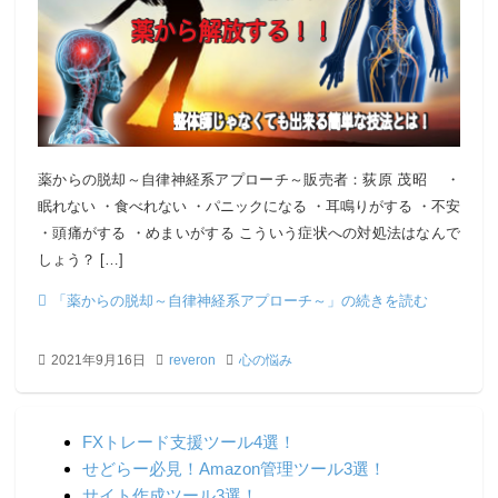
薬からの脱却～自律神経系アプローチ～販売者：荻原 茂昭 ・
眠れない ・食べれない ・パニックになる ・耳鳴りがする ・不安
・頭痛がする ・めまいがする こういう症状への対処法はなんで
しょう？ […]
「薬からの脱却～自律神経系アプローチ～」の続きを読む
2021年9月16日
reveron
心の悩み
FXトレード支援ツール4選！
せどらー必見！Amazon管理ツール3選！
サイト作成ツール3選！