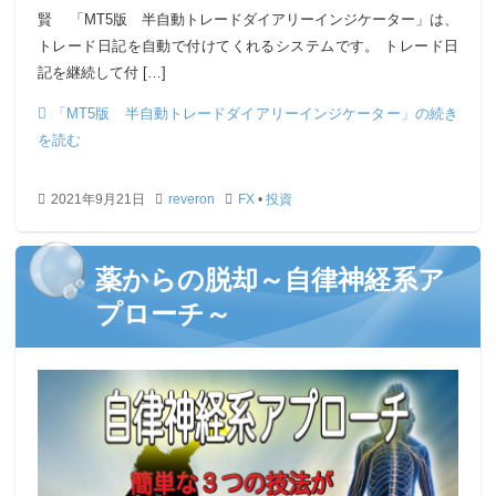
賢 「MT5版 半自動トレードダイアリーインジケーター」は、
トレード日記を自動で付けてくれるシステムです。 トレード日
記を継続して付 […]
「MT5版 半自動トレードダイアリーインジケーター」の続き
を読む
2021年9月21日
reveron
FX
•
投資
薬からの脱却～自律神経系ア
プローチ～