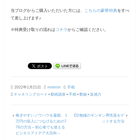
当ブログからご購入いただいた方には、
こちらの豪華特典
をすべ
て差し上げます♪
※特典受け取りの流れは
コチラ
からご確認ください。
2022年1月21日
reveron
手相
チャネリングカード
•
動画講座
•
手相
•
数秘
•
直感力
稼ぎやすいノウハウを凝縮、１
ED無縁のギンギン男性器をゲ
万円の収入につなげるための7
ットする方法
76の方法～初心者でも使える
ビジネスアイデア大百科～