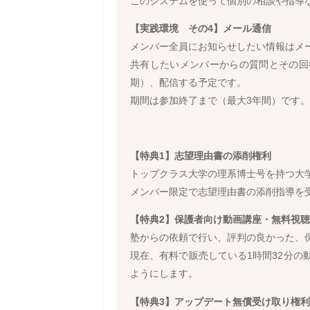
このシステムを使って個別の相談や指導
【実践環境 その4】メール通信
メンバー全員にお知らせしたい情報はメ
共有したいメンバーからの質問とその回
期）、配信する予定です。
期間は参加終了まで（最大3年間）です。
【特典1】志望理由書の添削権利
トップクラス大学の理系博士号を持つ大
メンバー限定で志望理由書の添削指導を
【特典2】保護者向け動画講座・無料視
塾からの依頼で行い、評判の良かった、
現在、有料で販売している1時間32分の
ようにします。
【特典3】アップデート無償受け取り権利