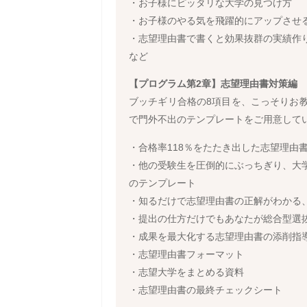
・お子様にピッタリな大学の見つけ方
・お子様のやる気を飛躍的にアップさせ
・志望理由書で書くと効果抜群の実績作
など
【プログラム第2章】志望理由書対策編
ブッチギリ合格の8項目を、こっそりお
で門外不出のテンプレートをご用意して
・合格率118％をたたき出した志望理由
・他の受験生を圧倒的にぶっちぎり、大
のテンプレート
・知るだけで志望理由書の正解がわかる、
・提出の仕方だけでもあなたが総合型選
・成果を最大化する志望理由書の添削指
・志望理由書フォーマット
・志望大学をまとめる資料
・志望理由書の最終チェックシート