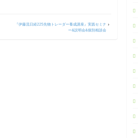
『伊藤流日経225先物トレーダー養成講座』実践セミナ
ー&説明会&個別相談会