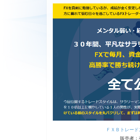
ＦＸＢトレード
販売者：