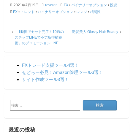
2021年7月19日
reveron
FX
•
バイナリーオプション
•
投資
FX
•
トレンド
•
バイナリーオプション
•
レンジ
•
相関性
「1時間でセット完了！10通の
艶髪美人 Glossy Hair Beauty
ステップLINEで不労所得構築
術」のプロモーションLINE
FXトレード支援ツール4選！
せどらー必見！Amazon管理ツール3選！
サイト作成ツール3選！
検
索:
最近の投稿