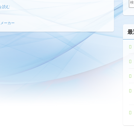
索:
を読む
クメーカー
最