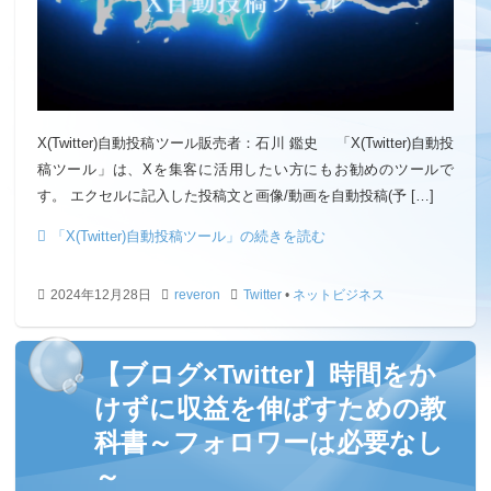
X(Twitter)自動投稿ツール販売者：石川 鑑史 「X(Twitter)自動投
稿ツール」は、Xを集客に活用したい方にもお勧めのツールで
す。 エクセルに記入した投稿文と画像/動画を自動投稿(予 […]
「X(Twitter)自動投稿ツール」の続きを読む
2024年12月28日
reveron
Twitter
•
ネットビジネス
【ブログ×Twitter】時間をか
けずに収益を伸ばすための教
科書～フォロワーは必要なし
～