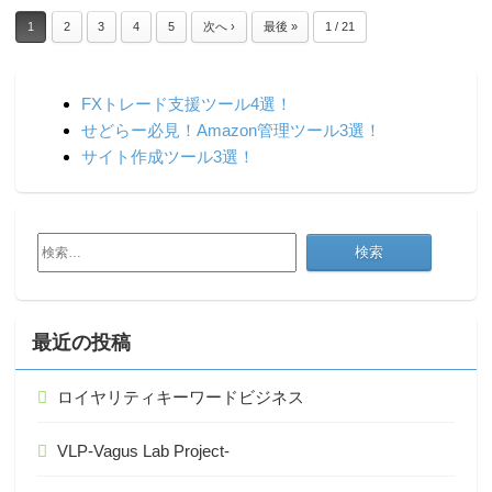
1
2
3
4
5
次へ ›
最後 »
1 / 21
FXトレード支援ツール4選！
せどらー必見！Amazon管理ツール3選！
サイト作成ツール3選！
検
索:
最近の投稿
ロイヤリティキーワードビジネス
VLP-Vagus Lab Project-