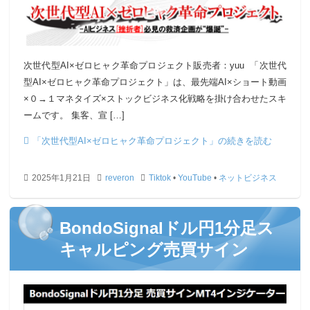
次世代型AI×ゼロヒャク革命プロジェクト販売者：yuu 「次世代
型AI×ゼロヒャク革命プロジェクト」は、最先端AI×ショート動画
×０→１マネタイズ×ストックビジネス化戦略を掛け合わせたスキ
ームです。 集客、宣 […]
「次世代型AI×ゼロヒャク革命プロジェクト」の続きを読む
2025年1月21日
reveron
Tiktok
•
YouTube
•
ネットビジネス
BondoSignalドル円1分足ス
キャルピング売買サイン