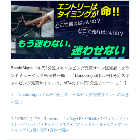
BondoSignalドル円1分足スキャルピング売買サイン販売者：グラ
ンドミュージック松浦祥一郎 「BondoSignalドル円1分足スキ
ャルピング売買サイン」は、MT4のドル円1分足チャートに […]
「BondoSignalドル円1分足スキャルピング売買サイン」の続き
を読む
2025年1月17日
reveron
eBay
•
FX
•
Tiktok
•
アフィリエイト
•
オンラインカジノ
•
ネットビジネス
•
バスケットボール
•
リストマーケ
ティング
•
占術
•
投資
•
身体の悩み